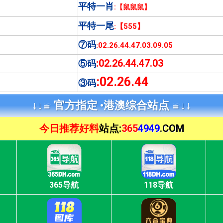
平特一肖
:【鼠鼠鼠】
平特一尾
:【555】
⑦码
:02.26.44.47.03.09.05
:02.26.44.47.03
⑤码
:02.26.44
③码
↓↓≌ 官方指定 •
港澳综合站点 ≌↓↓
今日推荐好料
站点:
365
4949
.COM
365导航
118导航