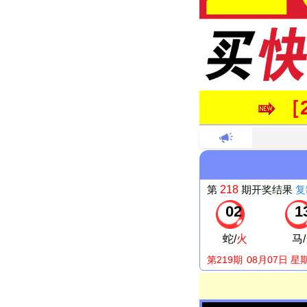
［
第
218
期
开奖结果
复
02
1
蛇
/
火
马
/
第219期
08
月
07
日 星