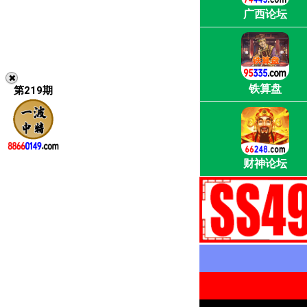
广西论坛
✖️
铁算盘
第
219
期
财神论坛