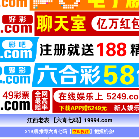
江西老表 【六肖七码】19994.com
219期:推荐六肖七码【
】把握机会!
立即投注