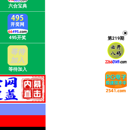
六合宝典
✖️
495开奖
第
219
期
等待加入