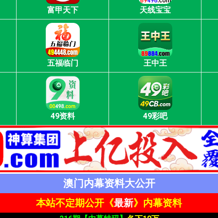
富甲天下
天线宝宝
五福临门
王中王
49资料
49彩吧
澳门内幕资料大公开
本站不定期公开《
最新
》
内
幕资
料