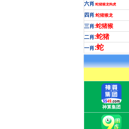
六肖
:蛇猪猴龙狗虎
四肖
:蛇猪猴龙
:蛇猪猴
三肖
:蛇猪
二肖
:蛇
一肖
神算集团